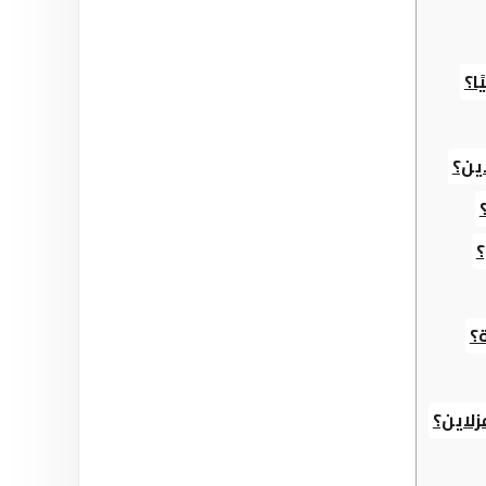
ا؟
ين؟
؟
؟
زلاين؟