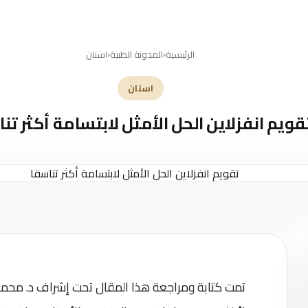
سية
تجربة لاكلينيكا
لماذا لاكلينيكا؟
خدماتنا
فيديو
أخبار
اختر طبيبك
اتصل بنا
الرئيسية
‹
المدونة الطبية
‹
اسنان
اسنان
قويم انفزلاين الحل الأمثل لابتسامة أكثر تن
تمت كتابة ومراجعة هذا المقال تحت إشراف د. محمد ب