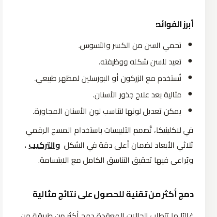
أبرز الفوائد:
تحمي السن من الكسر والتسوس.
تعيد للسن شكله ووظيفته.
تُستخدم مع الزركون أو البورسلين لمظهر طبيعي.
مثالية بعد علاج جذور الأسنان.
يمكن تعديل لونها لتناسب لون الأسنان المجاورة.
في لاكلينيكا، تُصمم التلبيسات باستخدام المسح الرقمي
ثلاثي الأبعاد لضمان أعلى دقة في الشكل
والتركيب
،
ويُراعى فيها تحقيق التناسق الكامل مع الابتسامة.
دمج أكثر من تقنية للحصول على نتائج مثالية
غالبًا ما تتطلب الحالات المعقدة دمج أكثر من طريقة من