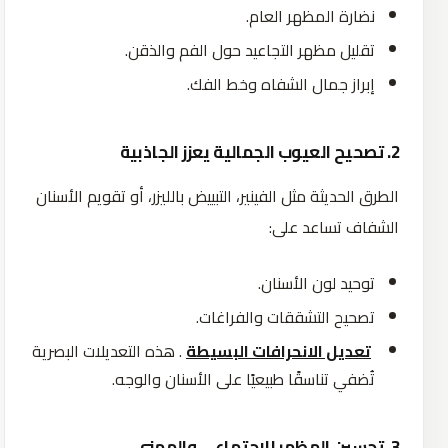
نضارة المظهر العام.
تقليل مظهر التجاعيد حول الفم والذقن.
إبراز جمال الشفاه وخط الفك.
2. تصحيح العيوب الجمالية يعزز الجاذبية
الطرق الحديثة مثل الفينير، التبييض بالليزر، أو تقويم الأسنان
الشفاف تساعد على:
توحيد لون الأسنان.
تصحيح التشققات والفراغات.
تعديل الانحرافات البسيطة
. هذه التعديلات البصرية
تُضفي تناسقًا طبيعيًا على الأسنان والوجه.
3. تحسين المظهر الاجتماعي والمهني