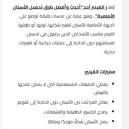
يُعتب
ر الفينير أحد “أحدث وأفضل طرق تجميل الأسنان
الأمامية”
، وهو عبارة عن عدسات رقيقة توضع على
الجهة الأمامية للأسنان لتغيير شكلها، لونها أو طولها،
الفينير مناسب للأشخاص الذين يرغبون في تحسين
ابتسامتهم دون الحاجة إلى عمليات جراحية أو تغييرات
جذرية.
مميزات الفينير:
يغطي التصبغات المستعصية التي لا يمكن علاجها
بالتبييض.
يعالج الفراغات بين الأسنان دون الحاجة إلى تقويم.
يصحح الكسور الطفيفة والتشققات.
يمنح الأسنان شكلًا موحدًا ومثاليًا.