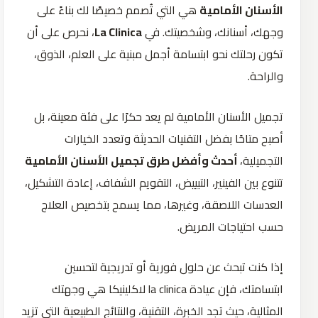
الأسنان الأمامية
هي التي تُصمم خصيصًا لك بناءً على
وجهك، أسنانك، وشخصيتك. في
La Clinica
، نحرص على أن
تكون رحلتك نحو ابتسامة أجمل مبنية على العلم، الذوق،
والراحة.
تجميل الأسنان الأمامية لم يعد حكرًا على فئة معينة، بل
أصبح متاحًا بفضل التقنيات الحديثة وتعدد الخيارات
التجميلية،
أحدث وأفضل طرق تجميل الأسنان الأمامية
تتنوع بين الفينير، التبييض، التقويم الشفاف، إعادة التشكيل،
العدسات اللاصقة، وغيرها، مما يسمح بتخصيص العلاج
حسب احتياجات المريض.
إذا كنت تبحث عن حلول فورية أو تدريجية لتحسين
ابتسامتك، فإن عيادة la clinica لاكلينيكا هي وجهتك
المثالية، حيث تجد الخبرة، التقنية، والنتائج الطبيعية التي تزيد