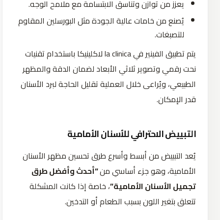
يعزز من توازن وتناسق الابتسامة مع ملامح الوجه.
يُصنع من خامات عالية الجودة مثل البورسلين المقاوم
للتصبغات.
يتم تطبيق الفينير في la clinica لاكلينيكا باستخدام تقنيات
نحت رقمي وتصوير ثلاثي الأبعاد لضمان الدقة والمظهر
الطبيعي، ويُراعى خلال العملية تقليل الحاجة لبرد الأسنان
قدر الإمكان.
التبييض الاحترافي للأسنان الأمامية
يُعد التبييض من أبسط وأسرع طرق تحسين مظهر الأسنان
الأمامية، وهو جزء أساسي من
“أحدث وأفضل طرق
تجميل الأسنان الأمامية”
، خاصة إذا كانت المشكلة
تتعلق بتغير اللون بسبب الطعام أو التدخين.