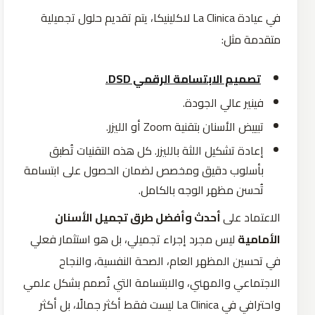
في عيادة La Clinica لاكلينيكا، يتم تقديم حلول تجميلية
متقدمة مثل:
تصميم الابتسامة الرقمي DSD.
فينير عالي الجودة.
تبييض الأسنان بتقنية Zoom أو الليزر.
إعادة تشكيل اللثة بالليزر. كل هذه التقنيات تُطبق
بأسلوب دقيق ومخصص لضمان الحصول على ابتسامة
تُحسن مظهر الوجه بالكامل.
الاعتماد على
أحدث وأفضل طرق تجميل الأسنان
الأمامية
ليس مجرد إجراء تجميلي، بل هو استثمار فعلي
في تحسين المظهر العام، الصحة النفسية، والنجاح
الاجتماعي والمهني، والابتسامة التي تُصمم بشكل علمي
واحترافي في La Clinica ليست فقط أكثر جمالًا، بل أكثر