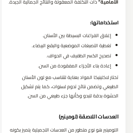
الأمامية”
ذات التكلفة المعقولة والنتائج الجمالية الجيدة.
استخداماتها:
إغلاق الفراغات البسيطة بين الأسنان.
تغطية التصبغات الموضعية والبقع البيضاء.
تصحيح الكسر الطفيف في الحواف.
إعادة بناء الأجزاء المفقودة من السن.
تختار لاكلينيكا المواد بعناية لتتناسب مع لون الأسنان
الطبيعي وتضمن نتائج تدوم لسنوات، كما يتم تشكيل
الحشوة بدقة لتبدو وكأنها جزء طبيعي من السن.
العدسات اللاصقة (لومينير)
اللومينير هو نوع متطور من العدسات التجميلية يتميز بكونه