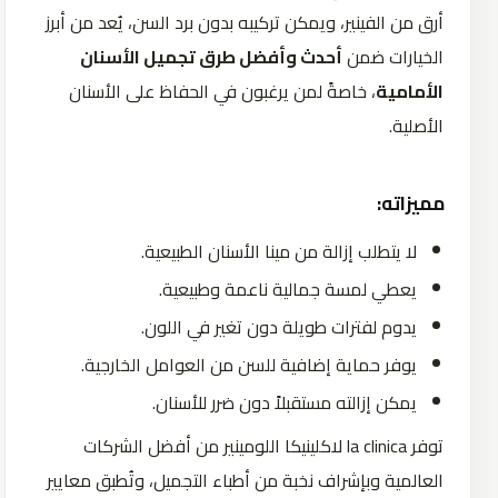
أرق من الفينير، ويمكن تركيبه بدون برد السن، يُعد من أبرز
الخيارات ضمن
أحدث وأفضل طرق تجميل الأسنان
الأمامية
، خاصةً لمن يرغبون في الحفاظ على الأسنان
الأصلية.
مميزاته:
لا يتطلب إزالة من مينا الأسنان الطبيعية.
يعطي لمسة جمالية ناعمة وطبيعية.
يدوم لفترات طويلة دون تغير في اللون.
يوفر حماية إضافية للسن من العوامل الخارجية.
يمكن إزالته مستقبلاً دون ضرر للأسنان.
توفر la clinica لاكلينيكا اللومينير من أفضل الشركات
العالمية وبإشراف نخبة من أطباء التجميل، وتُطبق معايير