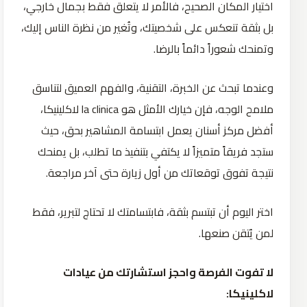
اختيار المكان الصحيح، فالأمر لا يتعلق فقط بجمال خارجي،
بل بثقة تنعكس على شخصيتك، وتُغير من نظرة الناس إليك،
وتمنحك شعوراً دائماً بالرضا.
وعندما تبحث عن الخبرة، التقنية، والفهم العميق لتناسق
ملامح الوجه، فإن خيارك الأمثل هو la clinica لاكلينيكا،
أفضل مركز أسنان يعمل ابتسامة المشاهير بحق، حيث
ستجد فريقاً متميزاً لا يكتفي بتنفيذ ما تطلب، بل يمنحك
نتيجة تفوق توقعاتك من أول زيارة حتى آخر مراجعة.
اختر اليوم أن تبتسم بثقة، فابتسامتك لا تحتاج لتبرير، فقط
لمن يُتقن صنعها.
لا تفوت الفرصة واحجز استشارتك من عيادات
لاكلينيكا: