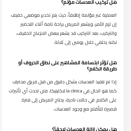
هل تركيب العدسات مؤلم؟
العملية غير مؤلمة إطلاقاً، حيث يتم تخدير موضعي خفيف
إن لزم الأمر، ويشعر المريض براحة تامة أثناء التحضير
والتركيب، بعد التركيب قد يشعر ببعض الانزعاج الخفيف،
لكنه يختفي خلال يومين إلى ثلاثة.
هل تؤثر ابتسامة المشاهير على نطق الحروف أو
طريقة الكلام؟
إذا تم تنفيذ العدسات بشكل دقيق من قبل فريق محترف
كما هو الحال في la clinica لاكلينيكا، فلن تحدث أي تأثيرات
على الكلام. في حالات نادرة، يحتاج المريض إلى فترة
قصيرة للتأقلم مع وجود العدسات.
هل يمكن إزالة العدسات لاحقاً؟