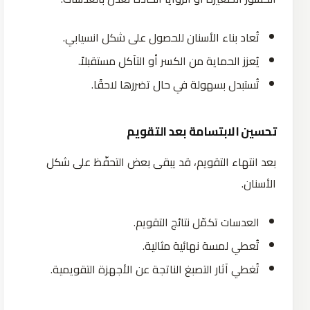
تُعاد بناء الأسنان للحصول على شكل انسيابي.
يُعزز الحماية من الكسر أو التآكل مستقبلاً.
تُستبدل بسهولة في حال تضررها لاحقًا.
تحسين الابتسامة بعد التقويم
بعد انتهاء التقويم، قد يبقى بعض التحفّظ على شكل
الأسنان.
العدسات تكمّل نتائج التقويم.
تُعطي لمسة نهائية مثالية.
تُغطي آثار التصبغ الناتجة عن الأجهزة التقويمية.