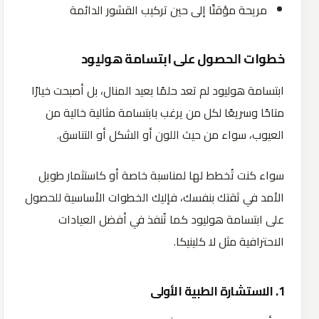
مريحة مؤقتًا إلى حين تركيب القشور الدائمة
خطوات الحصول على ابتسامة هوليود
ابتسامة هوليود لم تعد حلمًا بعيد المنال، بل أصبحت خيارًا
متاحًا وسريعًا لكل من يرغب بابتسامة مثالية خالية من
العيوب، سواء من حيث اللون أو الشكل أو التناسق.
سواء كنت تُخطط لها لمناسبة خاصة أو كاستثمار طويل
الأمد في ثقتك بنفسك، فإليك الخطوات الأساسية للحصول
على ابتسامة هوليود كما تُنفذ في أفضل العيادات
الاحترافية مثل لا كلينيكا.
1.
الاستشارة
الطبية
الأولى