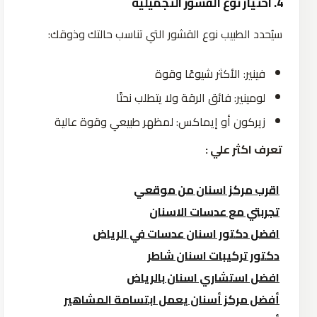
4.
اختيار
نوع
القشور
التجميلية
سيُحدد الطبيب نوع القشور التي تناسب حالتك وذوقك:
فينير: الأكثر شيوعًا وقوة
لومينير: فائق الرقة ولا يتطلب نحتًا
زيركون أو إيماكس: لمظهر طبيعي وقوة عالية
تعرف اكثر علي :
اقرب مركز اسنان من موقعي
تجربتي مع عدسات الاسنان
افضل دكتور اسنان عدسات في الرياض
دكتور تركيبات اسنان شاطر
افضل استشاري اسنان بالرياض
أفضل مركز أسنان يعمل ابتسامة المشاهير