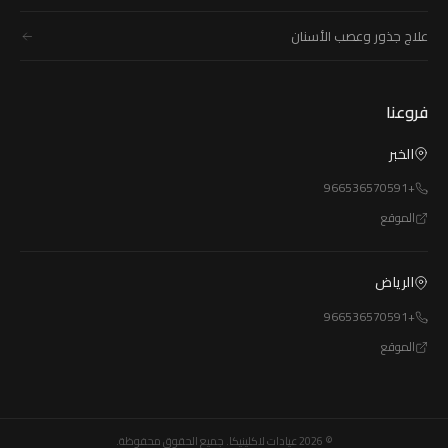
علاج جذور وعصب الأسنان
فروعنا
الخبر
+966536570591
الموقع
الرياض
+966536570591
الموقع
© 2026 عيادات لاكلينيكا. جميع الحقوق محفوظة.