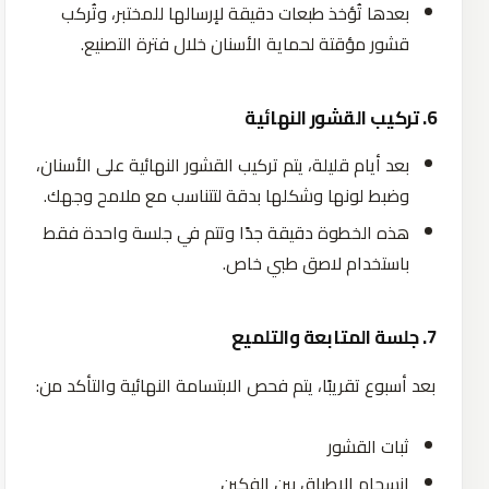
بعدها تُؤخذ طبعات دقيقة لإرسالها للمختبر، وتُركب
قشور مؤقتة لحماية الأسنان خلال فترة التصنيع.
6.
تركيب
القشور
النهائية
بعد أيام قليلة، يتم تركيب القشور النهائية على الأسنان،
وضبط لونها وشكلها بدقة لتتناسب مع ملامح وجهك.
هذه الخطوة دقيقة جدًا وتتم في جلسة واحدة فقط
باستخدام لاصق طبي خاص.
7.
جلسة
المتابعة
والتلميع
بعد أسبوع تقريبًا، يتم فحص الابتسامة النهائية والتأكد من:
ثبات القشور
انسجام الإطباق بين الفكين