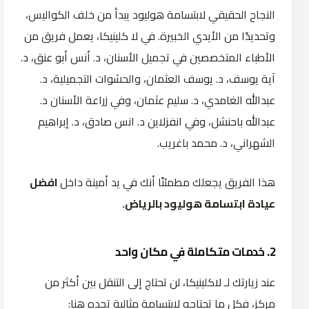
النجاح الحقيقي لابتسامة هوليود يبدأ من خلف الكواليس،
وتحديدًا من الأيدي الخبيرة. في لا كلينيكا، يعمل فريق من
الأطباء المتخصصين في تجميل الأسنان، د. أنس أبو عنق، د.
آية يوسف، د. يوسف العثمان، والحشوات التجميلية، د.
عبدالله الغامدي، د. سليم عثمان، وفي زراعة الأسنان د.
عبدالله باحنشل، وفي انفزلاين د. انس صادق، د. إبراهيم
الشهراني، د. محمد باغريب.
هذا الفريق يجعلك مطمئنًا أنك في يد أمينة داخل
افضل
عيادة ابتسامة هوليود بالرياض.
2.
خدمات
متكاملة
في
مكان
واحد
عند زيارتك لـ لاكلينيكا، لن تحتاج إلى التنقل بين أكثر من
مركز، فكل ما تحتاجه لابتسامة مثالية تجده هنا: