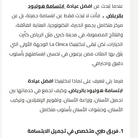
عندما تبحث عن
افضل عيادة
ابتسامة هوليود
بالرياض
،
فأنت لا تبحث فقط عن ابتسامة جميلة، بل عن
مركز متكامل يجمع الخبرة، التكنولوجيا، العناية الفائقة،
والنتائج المضمونة، في مدينة كبرى مثل الرياض كثُرت
الخيارات، لكن تبقى لاكلينيكا La Clinica الوجهة الأولى التي
يثق بها المئات ممن يرغبون في تحسين ابتسامتهم بأسلوب
دقيق واحترافي.
فيما يلي نتعرف على لماذا لاكلينيكا
افضل عيادة
ابتسامة هوليود بالرياض،
وكيف تجمع في خدماتها بين
تجميل الأسنان، وزراعة الأسنان، وتقويم الإنفزلاين، وتركيب
الأسنان، وحشوات الأسنان بأسلوب متكامل.
1.
فريق
طبي
متخصص
في
تجميل
الابتسامة