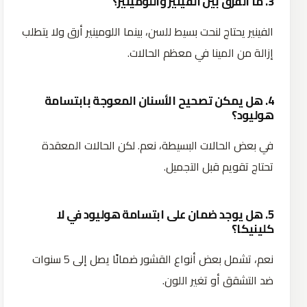
3. ما الفرق بين الفينير واللومينير؟
الفينير يحتاج لنحت بسيط للسن، بينما اللومينير أرق ولا يتطلب
إزالة من المينا في معظم الحالات.
4. هل يمكن تصحيح الأسنان المعوجة بابتسامة
هوليود؟
في بعض الحالات البسيطة، نعم. لكن الحالات المعقدة
تحتاج تقويم قبل التجميل.
5. هل يوجد ضمان على ابتسامة هوليود في لا
كلينيكا؟
نعم، تشمل بعض أنواع القشور ضمانًا يصل إلى 5 سنوات
ضد التشقق أو تغير اللون.