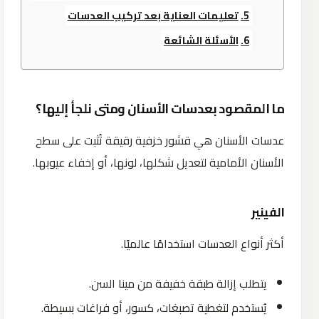
تعليمات العناية بعد تركيب العدسات
الأسئلة الشائعة
ما المقصود بعدسات الأسنان ومتى نلجأ إليها؟
عدسات الأسنان هي قشور خزفية رقيقة تُثبت على سطح
الأسنان الأمامية لتعديل شكلها، لونها، أو إخفاء عيوبها.
الفينير
أكثر أنواع العدسات استخدامًا عالميًا.
يتطلب إزالة طبقة خفيفة من مينا السن.
يُستخدم لتغطية تصبغات، كسور، أو فراغات بسيطة.