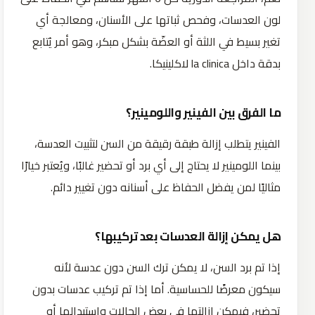
لون العدسات، وفحص ثباتها على الأسنان، ومعالجة أي
تغير بسيط في اللثة أو العضّة بشكل مبكر، وهو أمر يُتابع
بدقة داخل la clinica لاكلينيكا.
ما الفرق بين الفينير واللومينير؟
الفينير يتطلب إزالة طبقة رقيقة من السن لتثبيت العدسة،
بينما اللومينير لا يحتاج إلى أي برد أو تحضير غالبًا، ويُعتبر خيارًا
مثاليًا لمن يفضل الحفاظ على أسنانه دون تغيير دائم.
هل يمكن إزالة العدسات بعد تركيبها؟
إذا تم برد السن، لا يمكن ترك السن دون عدسة لأنه
سيكون معرضًا للحساسية. أما إذا تم تركيب عدسات بدون
تحضير، فيمكن إزالتها في بعض الحالات واستبدالها أو