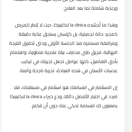
ورعاية شاملة لما بعد العلاج.
وهذا ما تُجسّده la clinica لاكلينيكا، حيث لا يُنظر للمريض
كمجرد حالة تجميلية، بل كإنسان يستحق عناية دقيقة
ومرافقة مستمرة منذ الجلسة الأولى وحتى تحقيق النتيجة
النهائية، فريق طبي محترف، بيئة علاجية متطورة، واهتمام
بأدق التفاصيل، كلها عوامل تجعل تجربتك في تركيب
عدسات الأسنان في هذه العيادة، تجربة ناجحة وآمنة.
إن الاستثمار في ابتسامتك هو استثمار في مستقبلك، فلا
تتردد في اختيار الأفضل دائمًا، ودع خبراء la clinica لاكلينيكا
يصنعون لك ابتسامة تحكي عنك دون أن تتكلم.