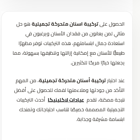
الحصول على
تركيبة اسنان متحركة تجميلية
هو حل
مثالي لمن يعانون من فقدان الأسنان ويرغبون في
استعادة جمال ابتسامتهم، هذه التركيبات توفر مظهرًا
طبيعيًّا للأسنان مع إمكانية إزالتها وتنظيفها بسهولة، مما
يجعلها خيارًا مريحًا للكثيرين.
عند اختيار
تركيبة أسنان متحركة تجميلية
، من المهم
التأكد من جودتها وملاءمتها لفمك للحصول على أفضل
نتيجة ممكنة، تقدم
عيادات لاكلينيكا
أحدث التركيبات
التجميلية المصممة خصيصًا لتناسب احتياجاتك وتمنحك
ابتسامة مشرقة وجذابة.