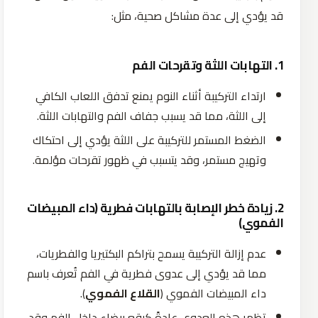
قد يؤدي إلى عدة مشاكل صحية، مثل:
1. التهابات اللثة وتقرحات الفم
ارتداء التركيبة أثناء النوم يمنع تدفق اللعاب الكافي
إلى اللثة، مما قد يسبب جفاف الفم والتهابات اللثة.
الضغط المستمر للتركيبة على اللثة يؤدي إلى احتكاك
وتهيج مستمر، وقد يتسبب في ظهور تقرحات مؤلمة.
2. زيادة خطر الإصابة بالتهابات فطرية (داء المبيضات
الفموي)
عدم إزالة التركيبة يسمح بتراكم البكتيريا والفطريات،
مما قد يؤدي إلى عدوى فطرية في الفم تُعرف باسم
داء المبيضات الفموي (
القلاع الفموي
).
تظهر هذه العدوى عادةً كبقع بيضاء داخل الفم وقد