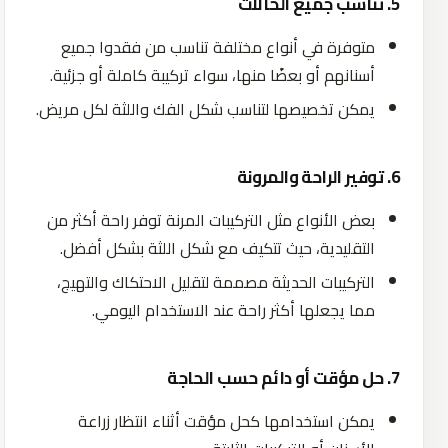
5. تناسب جميع الحالات
متوفرة
في
أنواع
مختلفة
تناسب
من
فقدوا
جميع
أسنانهم
أو
بعضًا
منها،
سواء
تركيبة
كاملة
أو
جزئية
.
يمكن
تخصيصها
لتناسب
شكل
الفك
واللثة
لكل مريض.
6. توفير الراحة والمرونة
بعض
الأنواع
مثل
التركيبات
المرنة
توفر
راحة
أكثر
من
التقليدية،
حيث
تتكيف
مع
شكل
اللثة
بشكل
أفضل
.
التركيبات
الحديثة
مصممة
لتقليل
الاحتكاك
والتهيج،
مما
يجعلها
أكثر
راحة
عند
الاستخدام
اليومي
.
7. حل مؤقت أو دائم حسب الحاجة
يمكن
استخدامها
كحل
مؤقت
أثناء
انتظار
زراعة