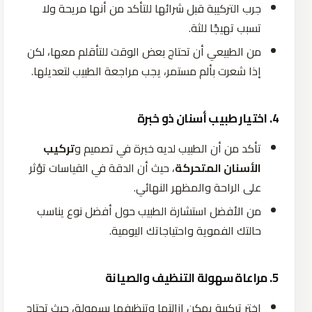
جرب
التركيبة
قبل
شرائها
للتأكد
من
أنها
مريحة
ولا
تسبب
تهيجًا
للثة
.
من
الطبيعي
أن
تحتاج
بعض
الوقت
للتأقلم
معها،
لكن
إذا
شعرت
بألم
مستمر،
يجب
مراجعة
الطبيب
لتعديلها
.
4. اختيار طبيب أسنان ذو خبرة
تأكد
من
أن
الطبيب
لديه
خبرة
في
تصميم
و
تركيب
الأسنان المتحركة
، حيث أن الدقة في القياسات تؤثر
على الراحة والمظهر النهائي.
من
الأفضل
استشارة
الطبيب
حول
أفضل
نوع
يناسب
حالتك
الفموية
واحتياجاتك
اليومية
.
5. مراعاة سهولة التنظيف والصيانة
اختر
تركيبة
يمكن
إزالتها
وتنظيفها
بسهولة،
حيث
تحتاج