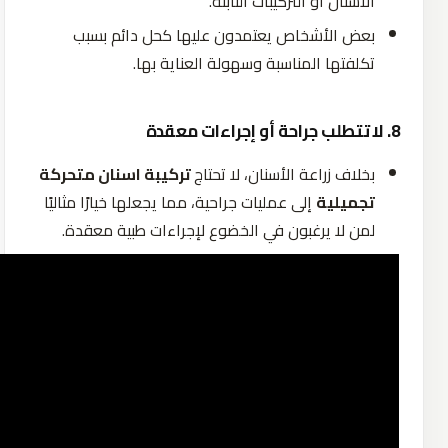
الأسنان
أو
التركيبات
الثابتة
.
بعض
الأشخاص
يعتمدون
عليها
كحل
دائم
بسبب
تكلفتها
المناسبة
وسهولة
العناية
بها
.
8. لا تتطلب جراحة أو إجراءات معقدة
بخلاف
زراعة
الأسنان،
لا
تحتاج
تركيبة اسنان متحركة
تجميلية
إلى
عمليات جراحية، مما يجعلها خيارًا مثاليًا
لمن لا يرغبون في الخضوع لإجراءات طبية معقدة.