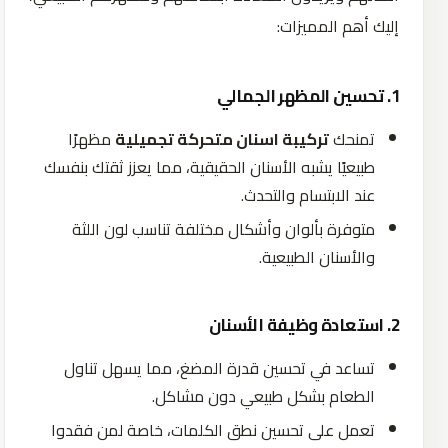
إليك أهم المميزات:
1. تحسين المظهر الجمالي
تمنحك
تركيبة اسنان متحركة تجميلية
مظهرًا
طبيعيًا
يشبه
الأسنان
الحقيقية،
مما
يعزز
ثقتك
بنفسك
عند
الابتسام
والتحدث
.
متوفرة
بألوان
وأشكال
مختلفة
تناسب
لون
اللثة
وال
أسنان الطبيعية.
2. استعادة وظيفة الأسنان
تساعد
في
تحسين
قدرة
المضغ،
مما
يسهل
تناول
الطعام
بشكل
طبيعي
دون
مشاكل
.
تعمل
على
تحسين
نطق
الكلمات،
خاصة
لمن
فقدوا