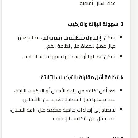
عدة
أسنان
أمامية
.
3. سهولة الإزالة والتركيب
يمكن
إزالتها وتنظيفها
بسهولة
،
مما
يجعلها
خيارًا
عمليًا
للحفاظ
على
نظافة
الفم
.
يمكن
تعديلها
أو
استبدالها
بسهولة
عند
الحاجة
.
4. تكلفة أقل مقارنة بالتركيبات الثابتة
تعد
أقل
تكلفة
من
زراعة
الأسنان
أو
التركيبات
الثابتة،
مما
يجعلها
خيارًا
اقتصاديًا
للعديد
من الأشخاص.
لا
تحتاج
إلى
إجراءات
جراحية
معقدة
مثل
زراعة
الأسنان،
مما
يقلل
من
التكاليف
الإضافية
.