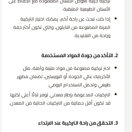
تركيبة
جزئية
تعوض
الأسنان
المفقودة
مع
الحفاظ
على
الأسنان
الطبيعية
المتبقية
.
إذا
كنت
تبحث عن راحة أكبر، يمكنك اختيار التركيبة
المرنة المصنوعة من النايلون، والتي تكون أكثر خفة
وراحة من التقليدية.
2. التأكد من جودة المواد المستخدمة
اختر
تركيبة
مصنوعة
من
مواد
متينة
وآمنة،
مثل
الأكريليك
عالي
الجودة
أو
البورسلين،
لضمان
مظهر
طبيعي
وتحمل
الاستخدام
اليومي
.
التركيبات
المدعومة
بإطار
معدني
توفر
ثباتًا
أعلى
لكنها
قد
تكون
أقل
جمالية
من
التركيبات
الخالية
من
المعدن
.
3. التحقق من راحة التركيبة عند الارتداء