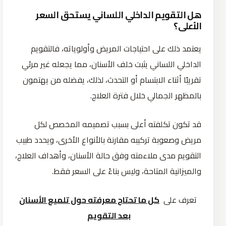
هل التقويم الداخلي اللساني يستحق السعر
الأعلى؟
يعتمد ذلك على احتياجات المريض وأولوياته، فالتقويم
الداخلي اللساني يثبت خلف الأسنان، مما يجعله غير مرئي
تقريبًا أثناء الابتسام أو التحدث، لذلك، يفضله من يهتمون
بالمظهر الجمالي خلال فترة العلاج.
قد تكون تكلفته أعلى بسبب تصميمه المخصص لكل
مريض وصعوبة تركيبه مقارنة بالأنواع الأخرى، ويحدد طبيب
التقويم مدى ملاءمته وفق حالة الأسنان، وأهداف العلاج،
والميزانية المتاحة، وليس بناءً على السعر فقط.
تعرف على
كل ما تحتاج معرفته حول تلميع الأسنان
بعد التقويم