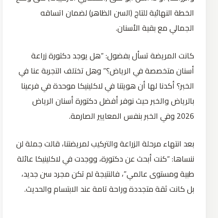
الخطة النهائية للتاج (السن الظاهر) لضمان اتساقه
الجمالي مع بقية الأسنان.
كانت المريضة تسأل بفضول: “هل يوجد دكتورة زراعة
أسنان متخصصة في الرياض؟” وهل تختلف التجربة عنا في
الخبر؟ أكدنا لها أن هويتنا في لاكلينيكا موحدة في فرعينا
بالرياض والخبر حيث نوفر أفضل دكتورة أسنان الرياض
2026 وفي الخبر بنفس المعايير الصارمة.
بعد انتهاء مرحلة الزراعة والتركيب لمريضتنا، قالت جملة لن
ننساها: “كنت أبحث عن دكتورة، ووجدت في لاكلينيكا عائلة
طبية ومستوى عالمي”، فالنتيجة لم تكن مجرد سن جديد،
بل كانت ثقة متجددة وراحة تامة عند الابتسام والحديث.