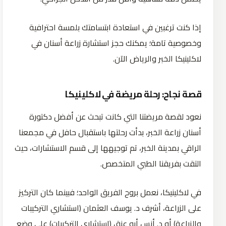
إذا كنت ترغبين في استعادة ابتسامتك بلمسة احترافية
وخصوصية تامة؛ يمكنك حجز استشارة زراعة أسنان في
لاكلينيكا الخبر والرياض الآن.
قصة نجاح: رحلة مريضة في لاكلينيكا
نعود لقصة مريضتنا التي كانت تبحث عن أفضل دكتورة
أسنان زراعة الخبر، بدأت رحلتها باستقبال حافل في مجمعنا
الراقي بمدينة الخبر، تم توجيهها إلى قسم الاستشارات، حيث
التقت بفريقنا الطبي المتخصص.
في لاكلينيكا، نعمل بروح الفريق الواحد؛ فبينما كان التركيز
على الزراعة، أشرف د. يوسف العثمان (استشاري التركيبات
والزراعة) أو د. أنس أبو عنق (استشاري التركيبات) على وضع