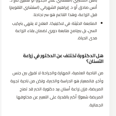
باسل المطيري (استشاري علاج الجذور) أو تنسيق مع د.
أنس صادق أو د. إبراهيم الشهراني (استشاري التقويم)
قبل الزراعة، وهذا التناغم هو سر نجاحنا.
المتابعة الحثيثة: في لاكلينيكا، العلاج لا ينتهي بتركيب
السن، بل ببرنامج متابعة دوري لضمان بقاء الزراعة
مدى الحياة.
هل الدكتورة تختلف عن الدكتور في زراعة
الأسنان؟
من الناحية العلمية، المهارة والجراحة لا تفرق بين جنس
وآخر، فالمعيار هو الدراسة والخبرة، ولكن من ناحية تجربة
المريضة، فإن زراعة أسنان بيد دكتورة الخبر قد تمنح
المريضة شعورًا أكبر بالقدرة على التعبير عن مخاوفها
الجمالية.