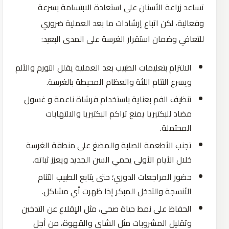
تساعد زراعة الأسنان على استعادة الابتسامة بسرعة
وفعالية، لكن اتباع إرشادات ما بعد العملية ضروري
للتعافي وضمان استقرار الغرسة على المدى البعيد:
الالتزام بتعليمات الطبيب بعد العملية يقلل التورم والألم
ويسرع التئام اللثة والعظام المحيطة بالغرسة.
تنظيف الفم بعناية باستخدام فرشاة ناعمة و غسول
مضاد للبكتيريا يمنع تراكم البكتيريا والالتهابات
المحتملة.
تجنب الأطعمة الصلبة والمضغ على منطقة الغرسة
خلال الأيام الأولى يحمي السن الجديد ويعزز ثباته.
حضور المراجعات الدوري؛ حتى يتابع الطبيب التئام
الأنسجة والتدخل المبكر إذا ظهرت أي مشاكل.
الحفاظ على نمط حياة صحي، مثل الإقلاع عن التدخين
وتقليل المشروبات مثل الشاي والقهوة، من أجل