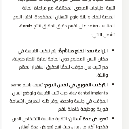
لتلبية احتياجات المرضى المختلفة، مع مراعاة الحالة
الصحية للفك واللثة ونوع الأسنان المفقودة، اختيار النوع
المناسب يعتمد على تقييم دقيق لتحقيق نتائج طبيعية،
تشمل الآتي:
الزراعة بعد الخلع مباشرةً
: يتم تركيب الغرسة في
مكان السن المخلوع دون الحاجة لفترة انتظار طويلة،
مع تثبيت سن مؤقت لاحقًا لتحقيق استقرار العظم
واللثة.
التركيب الفوري في نفس اليوم
: تعرف باسم same
day dental implants، حيث تثبت الغرسة وتوضع السن
المؤقت في جلسة واحدة، يوفر ذلك للمريض ابتسامة
فورية ووظيفة كاملة للفم
تعويض عدة أسنان
: التقنية مناسبة للأشخاص الذين
فقدوا أكثر من سن، حيث تتيح تعويض عدة أسنان