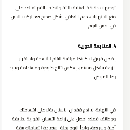
توجيهات دقيقة للعناية باللثة وتنظيف الفم تساعد على
منع الالتهابات، دعم التعافي بشكل صحيح بعد تركيب السن
في نفس اليوم.
4. المتابعة الدورية
يضمن فريق لا كلينكا مراقبة التئام الأنسجة واستقرار
الزرعة بشكل مستمر، يعكس نتائج طبيعية ومستدامة ويزيد
رضا المريض.
في النهاية، لا تدع فقدان الأسنان يؤثر على ابتسامتك
ووظائف فمك؛ احصل على زراعة الأسنان الفورية بطريقة
آمنة وسريعة، وابدأ اليوم رحلة استعادة ابتسامتك بثقة