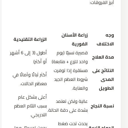
أبرز الفروقات:
وجه
زراعة الأسنان
الزراعة التقليدية
الاختلاف
الفورية
قصيرة نسبيًا (يوم
أطول (3 إلى 6 أشهر
مدة العلاج
واحد للزرع + متابعة)
أو أكثر)
النتائج على
مستقرة إذا توفرت
أكثر ثباتًا وآمانًا في
المدى
شروط العظم الجيد
معظم الحالات.
الطويل
والعناية.
أعلى بشكل عام
عالية ولكن تعتمد
نسبة النجاح
بسبب التئام العظم
بشدة على دقة الحالة.
التدريجي.
يحدث تحت ضغط
اندماج الزرعة
يحدث تدريجيًا، مما