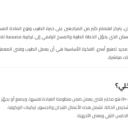
نان، يتركز اهتمام كثير من المراجعين على خبرة الطبيب ونوع المادة المس
سنان الذي يحوّل الخطة الطبية والمسح الرقمي إلى تركيبة مصممة للح
 مجرد تصنيع أسرع. الفكرة الأساسية هي أن يعمل الطبيب وفني المعم
ات مباشرة.
لي؟
معمل الأسنان الداخلي (In-house Dental Lab) هو مختبر تقني يعمل ضمن منظومة العيادة نفسها، ويصنع أو يجهّز
خيص الحالة. تشمل هذه الأعمال التيجان والجسور، تركيبات الزركونيا،
الحارس الليلي وبعض الأجهزة.