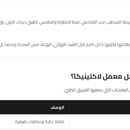
 مرحلة التشطيب: نحت التفاصيل، ضبط الخطوط والملمس، تطبيق درجات اللون، و
قها ولونها داخل الفم قبل التثبيت النهائي. الهدف ليس السرعة وحدها، بل ال
ل معمل لاكلينيكا؟
العلاجات التي يصفها الفريق الطبي:
الوصف
متانة عالية وجماليات طبيعية