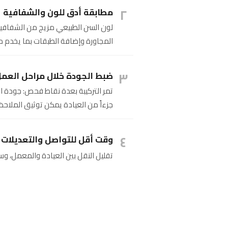
٢
مطابقة أدق للون والشفافية
لون السن الطبيعي مزيج من الشفافية
المجاورة وإضافة الطبقات بما يخدم مظه
٣
ضبط الجودة خلال مراحل العم
تمر التركيبة بعدة نقاط فحص: جودة ال
جزءاً من العيادة يمكن توثيق الملاحظ
٤
وقت أقل للتواصل والتعديلات
تقليل النقل بين العيادة والمعمل، و