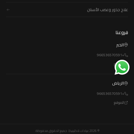
علاج جذور وعصب الأسنان
فروعنا
الخبر
+966536570591
الموقع
الرياض
+966536570591
الموقع
© 2026 عيادات لاكلينيكا. جميع الحقوق محفوظة.