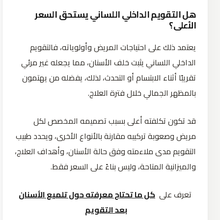
هل التقويم الداخلي اللساني يستحق السعر
الأعلى؟
يعتمد ذلك على احتياجات المريض وأولوياته، فالتقويم
الداخلي اللساني يثبت خلف الأسنان، مما يجعله غير مرئي
تقريبًا أثناء الابتسام أو التحدث، لذلك، يفضله من يهتمون
بالمظهر الجمالي خلال فترة العلاج.
قد تكون تكلفته أعلى بسبب تصميمه المخصص لكل
مريض وصعوبة تركيبه مقارنة بالأنواع الأخرى، ويحدد طبيب
التقويم مدى ملاءمته وفق حالة الأسنان، وأهداف العلاج،
والميزانية المتاحة، وليس بناءً على السعر فقط.
تعرف على
كل ما تحتاج معرفته حول تلميع الأسنان
بعد التقويم