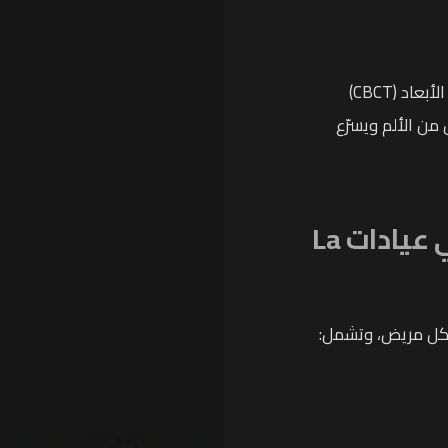
في عيادات La Clinica، نعتمد على التصوير الرقمي ثلاثي الأبعاد (CBCT)
من الألم ويسرّع
ي عيادات
La
ت كل مريض، وتشمل: